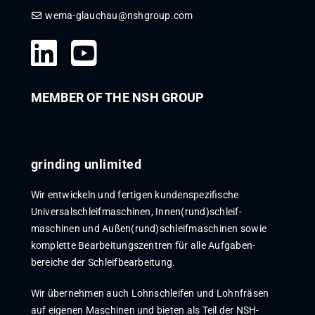
wema-glauchau@nshgroup.com
MEMBER OF THE NSH GROUP
grinding unlimited
Wir entwickeln und fertigen kunden­spezi­fische
Universal­schleif­maschinen, Innen­­(rund)­­schleif­
maschinen und Außen­(rund)­­schleif­maschinen sowie
komplette Bear­beitungs­zentren für alle Auf­gaben­
bereiche der Schleif­bear­beitung.
Wir übernehmen auch Lohn­schleif­en und Lohn­fräs­en
auf eigenen Maschinen und bieten als Teil der NSH-