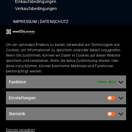
·
Ein­kaufs­be­din­gun­gen
·
Ver­kaufs­be­din­gun­gen
IMPRES­SUM
|
DATEN­SCHUTZ
COM­PLI­ANCE
|
WHIST­LE­B­LOWER POLICY
Um ein optimales Erlebnis zu bieten, verwenden wir Technologien wie
Kontakt
Cookies, um Informationen zu speichern und/oder darauf zuzugreifen.
Wenn Sie zustimmen, können wir Daten in Cookies auf dieser Website
speichern und verarbeiten. Wenn Sie keine Zustimmung erteilen oder
diese zurückziehen, können bestimmte Merkmale und Funktionen
beeinträchtigt werden.
Bitte lasse die­ses Feld leer.
Funktion
Immer aktiv
Einstellungen
Bitte lasse die­ses Feld leer.
Statistik
Dienste verwalten