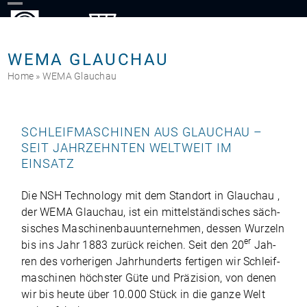
Skip
to
content
WEMA GLAUCHAU
Home
»
WEMA Glauchau
SCHLEIFMASCHINEN AUS GLAUCHAU –
SEIT JAHRZEHNTEN WELTWEIT IM
EINSATZ
Die NSH Tech­no­logy mit dem Stand­ort in Glauchau ,
der WEMA Glauchau, ist ein mit­tel­stän­di­sches säch­
si­sches Maschi­nen­bau­un­ter­neh­men, des­sen Wur­zeln
er
bis ins Jahr 1883 zurück rei­chen. Seit den 20
Jah­
ren des vor­he­ri­gen Jahr­hun­derts fer­ti­gen wir Schleif­
ma­schi­nen höchs­ter Güte und Prä­zi­sion, von denen
wir bis heute über 10.000 Stück in die ganze Welt