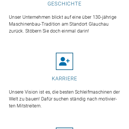
GESCHICHTE
Unser Unter­neh­men blickt auf eine über 130-jäh­rige
Maschi­nen­bau-Tra­di­tion am Stand­ort Glauchau
zurück. Stö­bern Sie doch ein­mal darin!
KARRIERE
Unsere Vision ist es, die bes­ten Schleif­ma­schi­nen der
Welt zu bauen! Dafür suchen stän­dig nach moti­vier­
ten Mitstreitern.