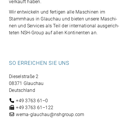
ver­kauft haben.
Wir ent­wi­ckeln und fer­ti­gen alle Maschi­nen im
Stamm­haus in Glauchau und bie­ten unsere Maschi­
nen und Ser­vices als Teil der inter­na­tio­nal aus­ge­rich­
te­ten NSH-Group auf allen Kon­ti­nen­ten an.
SO ERREICHEN SIE UNS
Die­sel­straße 2
08371 Glauchau
Deutschland
+49 3763 61–0
+49 3763 61–122
wema-glauchau@nshgroup.com