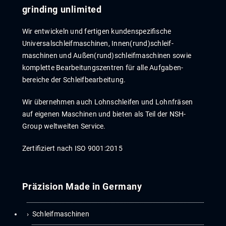
grinding unlimited
Wir entwickeln und fertigen kunden­spezi­fische
Universal­schleif­maschinen, Innen­­(rund)­­schleif­
maschinen und Außen­(rund)­­schleif­maschinen sowie
komplette Bear­beitungs­zentren für alle Auf­gaben­
bereiche der Schleif­bear­beitung.
Wir übernehmen auch Lohn­schleif­en und Lohn­fräs­en
auf eigenen Maschinen und bieten als Teil der NSH-
Group weltweiten Service.
Zertifiziert nach ISO 9001:2015
Präzision Made in Germany
Schleifmaschinen