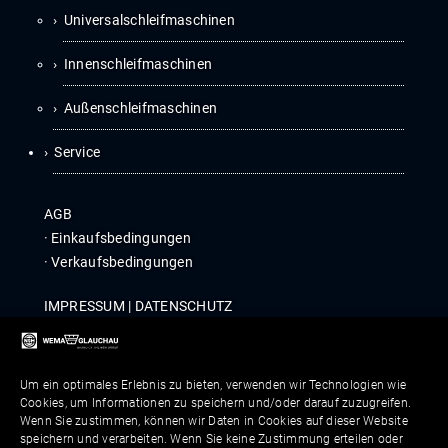
Universalschleifmaschinen
Innenschleifmaschinen
Außenschleifmaschinen
Service
AGB
·
Ein­kaufs­be­din­gun­gen
·
Ver­kaufs­be­din­gun­gen
IMPRES­SUM
|
DATEN­SCHUTZ
COM­PLI­ANCE
|
WHIST­LE­B­LOWER POLICY
Um ein optimales Erlebnis zu bieten, verwenden wir Technologien wie
Kontakt
Cookies, um Informationen zu speichern und/oder darauf zuzugreifen.
Wenn Sie zustimmen, können wir Daten in Cookies auf dieser Website
speichern und verarbeiten. Wenn Sie keine Zustimmung erteilen oder