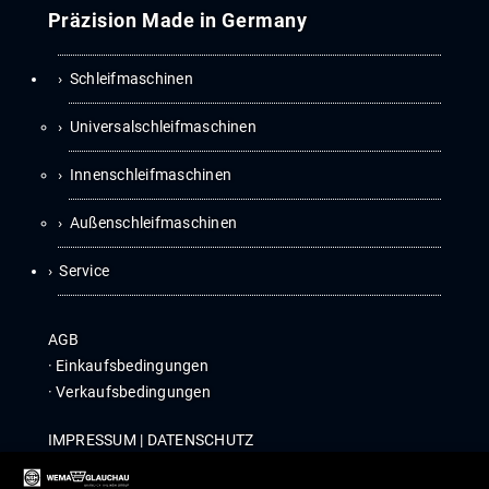
Präzision Made in Germany
Schleifmaschinen
Universalschleifmaschinen
Innenschleifmaschinen
Außenschleifmaschinen
Service
AGB
·
Ein­kaufs­be­din­gun­gen
·
Ver­kaufs­be­din­gun­gen
IMPRES­SUM
|
DATEN­SCHUTZ
COM­PLI­ANCE
|
WHIST­LE­B­LOWER POLICY