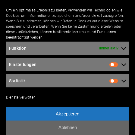
Um ein optimales Erlebnis zu bieten, verwenden wir Technologien wie
Kontakt
Cookies, um Informationen zu speichern und/oder darauf zuzugreifen.
Wenn Sie zustimmen, können wir Daten in Cookies auf dieser Website
speichern und verarbeiten. Wenn Sie keine Zustimmung erteilen oder
diese zurückziehen, können bestimmte Merkmale und Funktionen
beeinträchtigt werden.
Bitte lasse die­ses Feld leer.
Funktion
Immer aktiv
Einstellungen
Bitte lasse die­ses Feld leer.
Statistik
Dienste verwalten
Ich stimme der Über­tra­gung mei­ner per­sön­li­
chen Daten ent­spre­chend den
Daten­schutz­in­for­
Akzeptieren
ma­tio­nen
zu.
Ablehnen