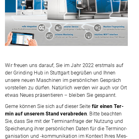
Wir freuen uns dar­auf, Sie im Jahr 2022 erst­mals auf
der Grin­ding Hub in Stutt­gart begrü­ßen und Ihnen
unsere neuen Maschi­nen im per­sön­li­chen Gespräch
vor­stel­len zu dür­fen. Natür­lich wer­den wir auch vor Ort
etwas Neues prä­sen­tie­ren – blei­ben Sie gespannt.
Gerne kön­nen Sie sich auf die­ser Seite
für einen Ter­
min auf unse­rem Stand ver­ab­re­den
. Bitte beach­ten
Sie, dass Sie mit der Ter­min­an­frage der Nut­zung und
Spei­che­rung ihrer per­sön­li­chen Daten für die Ter­min­or­
ga­ni­sa­tion und ‑kom­mu­ni­ka­tion im Kon­text Ihres Mes­