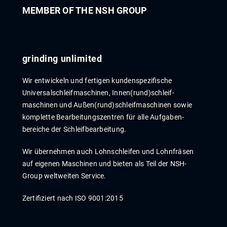
MEMBER OF THE NSH GROUP
grinding unlimited
Wir entwickeln und fertigen kunden­spezi­fische
Universal­schleif­maschinen, Innen­­(rund)­­schleif­
maschinen und Außen­(rund)­­schleif­maschinen sowie
komplette Bear­beitungs­zentren für alle Auf­gaben­
bereiche der Schleif­bear­beitung.
Wir übernehmen auch Lohn­schleif­en und Lohn­fräs­en
auf eigenen Maschinen und bieten als Teil der NSH-
Group weltweiten Service.
Zertifiziert nach ISO 9001:2015