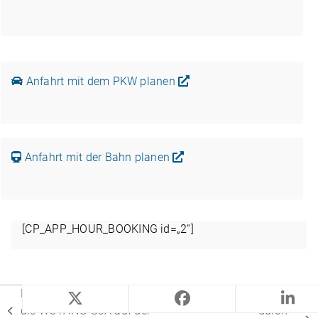
Anfahrt mit dem PKW planen
Anfahrt mit der Bahn pla­nen
[CP_APP_HOUR_BOOKING id=„2“]
Die WEMA Glauchau präsentiert
Wir starten
die WOTAN® S3A auf der
durch –