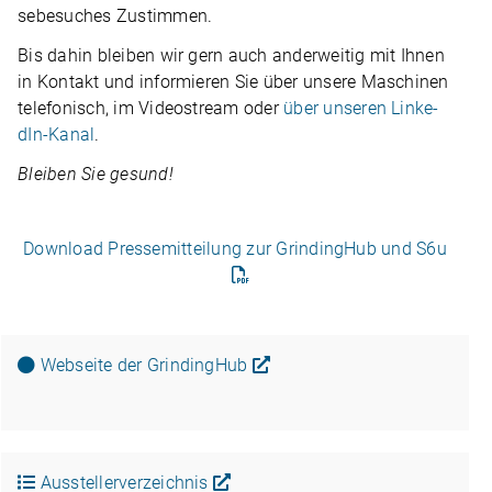
se­be­su­ches Zustimmen.
Bis dahin blei­ben wir gern auch ander­wei­tig mit Ihnen
in Kon­takt und infor­mie­ren Sie über unsere Maschi­nen
tele­fo­nisch, im Video­stream oder
über unse­ren Lin­ke­
dIn-Kanal
.
Blei­ben Sie gesund!
Down­load Pres­se­mit­tei­lung zur Grin­ding­Hub und S6u
Web­seite der GrindingHub
Ausstellerverzeichnis