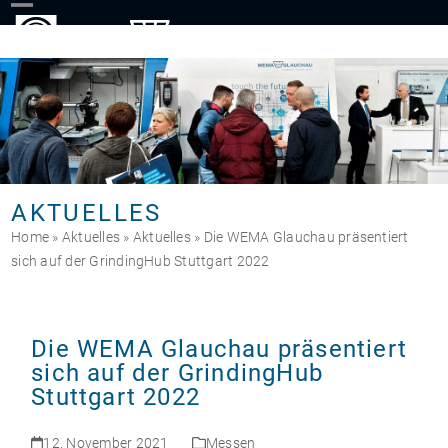
Skip
to
content
AKTUELLES
Home
»
Aktuelles
»
Aktuelles
»
Die WEMA Glauchau präsentiert
sich auf der GrindingHub Stuttgart 2022
Die WEMA Glauchau präsentiert
sich auf der GrindingHub
Stuttgart 2022
12. November 2021
Messen