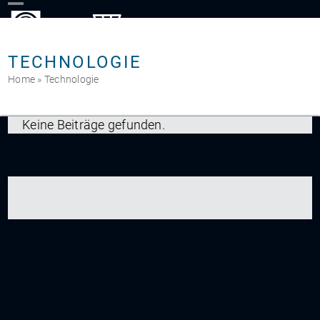
Skip
to
content
TECHNOLOGIE
Home
»
Technologie
Keine Beiträge gefunden.