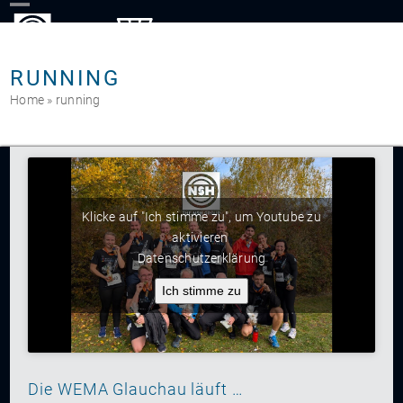
Skip
to
content
RUNNING
Home
»
running
Klicke auf "Ich stimme zu", um Youtube zu
aktivieren
Datenschutzerklärung
Ich stimme zu
Die WEMA Glauchau läuft …