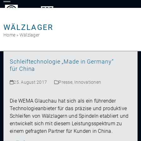
Skip
to
content
WÄLZLAGER
Home
»
Wälzlager
Schleiftechnologie „Made in Germany“
für China
25. August 2017
Presse
,
Innovationen
Die WEMA Glauchau hat sich als ein führender
Technologieanbieter für das präzise und produktive
Schleifen von Wälzlagern und Spindeln etabliert und
entwickelt sich mit diesem Leistungsspektrum zu
einem gefragten Partner für Kunden in China.