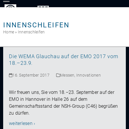
Skip
to
content
INNENSCHLEIFEN
Home
»
Innenschleifen
Die WEMA Glauchau auf der EMO 2017 vom
18.–23.9.
16. September 2017
Messen
,
Innovationen
Wir freuen uns, Sie vom 18.–23. September auf der
EMO in Hannover in Halle 26 auf dem
Gemeinschaftsstand der NSH-Group (C46) begrüßen
zu dürfen.
weiterlesen ›