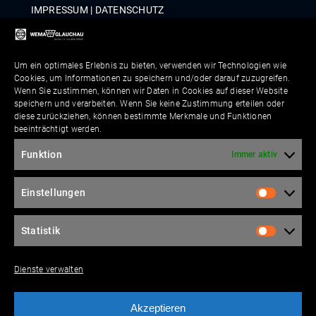
IMPRES­SUM
|
DATEN­SCHUTZ
COM­PLI­ANCE
|
WHIST­LE­B­LOWER POLICY
Um ein optimales Erlebnis zu bieten, verwenden wir Technologien wie
Kontakt
Cookies, um Informationen zu speichern und/oder darauf zuzugreifen.
Wenn Sie zustimmen, können wir Daten in Cookies auf dieser Website
speichern und verarbeiten. Wenn Sie keine Zustimmung erteilen oder
diese zurückziehen, können bestimmte Merkmale und Funktionen
beeinträchtigt werden.
Bitte lasse die­ses Feld leer.
Funktion
Immer aktiv
Einstellungen
Bitte lasse die­ses Feld leer.
Statistik
Dienste verwalten
Ich stimme der Über­tra­gung mei­ner per­sön­li­
chen Daten ent­spre­chend den
Daten­schutz­in­for­
Akzeptieren