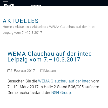
Skip
to
content
AKTUELLES
Home
»
Aktuelles
»
Aktuelles
»
WEMA Glauchau auf der intec
Leipzig vom 7.–10.3.2017
WEMA Glauchau auf der intec
Leipzig vom 7.–10.3.2017
2. Februar 2017
Messen
Besu­chen Sie die
WEMA Glauchau auf der intec
vom
7.–10. März 2017 in Halle 2 Stand B06/C05 auf dem
Gemein­schafts­stand der
NSH-Group
.