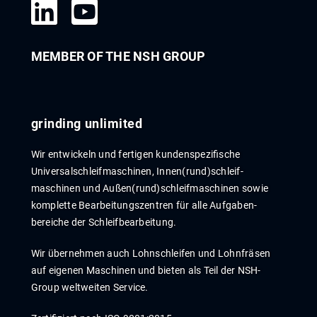
MEMBER OF THE NSH GROUP
grinding unlimited
Wir entwickeln und fertigen kunden­spezi­fische
Universal­schleif­maschinen, Innen­­(rund)­­schleif­
maschinen und Außen­(rund)­­schleif­maschinen sowie
komplette Bear­beitungs­zentren für alle Auf­gaben­
bereiche der Schleif­bear­beitung.
Wir übernehmen auch Lohn­schleif­en und Lohn­fräs­en
auf eigenen Maschinen und bieten als Teil der NSH-
Group weltweiten Service.