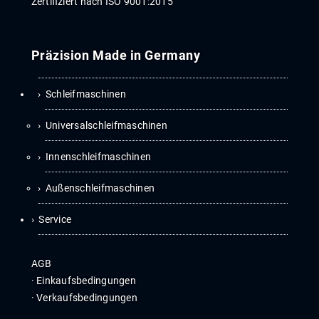
Zertifiziert nach ISO 9001:2015
Präzision Made in Germany
Schleifmaschinen
Universalschleifmaschinen
Innenschleifmaschinen
Außenschleifmaschinen
Service
AGB
·
Ein­kaufs­be­din­gun­gen
·
Ver­kaufs­be­din­gun­gen