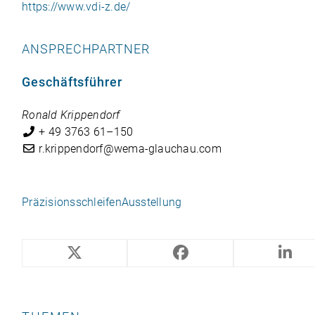
https://www.vdi‑z.de/
ANSPRECHPARTNER
Geschäftsführer
Ronald Krip­pen­dorf
+ 49 3763 61–150
r.krippendorf@wema-glauchau.com
Präzisionsschleifen
Ausstellung
« ÜBERSICHT