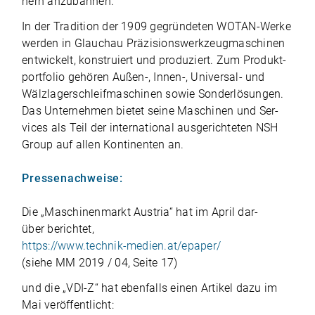
nern anzubahnen.
In der Tra­di­tion der 1909 gegrün­de­ten WOTAN-Werke
wer­den in Glauchau Präzisions­werk­zeug­maschinen
ent­wi­ckelt, kon­stru­iert und pro­du­ziert. Zum Pro­dukt­
port­fo­lio gehö­ren Außen‑, Innen‑, Uni­ver­sal- und
Wälz­lager­schleif­maschinen sowie Son­der­lö­sun­gen.
Das Unter­neh­men bie­tet seine Maschi­nen und Ser­
vices als Teil der inter­na­tio­nal aus­ge­rich­te­ten NSH
Group auf allen Kon­ti­nen­ten an.
Pressenachweise:
Die „Maschi­nen­markt Aus­tria“ hat im April dar­
über berichtet,
https://www.technik-medien.at/epaper/
(siehe MM 2019 / 04, Seite 17)
und die „VDI‑Z“ hat eben­falls einen Arti­kel dazu im
Mai veröffentlicht: