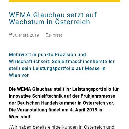
WEMA Glauchau setzt auf
Wachstum in Österreich
30. März 2019
Presse
Mehrwert in punkto Präzision und
Wirtschaftlichkeit: Schleifmaschinenhersteller
stellt sein Leistungsportfolio auf Messe in
Wien vor
Die WEMA Glauchau stellt ihr Leis­tungs­port­fo­lio für
inno­va­tive Schleif­tech­nik auf der Früh­jahrs­messe
der Deut­schen Han­dels­kam­mer in Öster­reich vor.
Die Ver­an­stal­tung fin­det am 4. April 2019 in
Wien statt.
„Wir haben bereits einige Kun­den in Öster­reich und