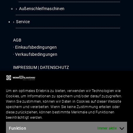
Außenschleifmaschinen
Service
AGB
·
Ein­kaufs­be­din­gun­gen
·
Ver­kaufs­be­din­gun­gen
IMPRES­SUM
|
DATEN­SCHUTZ
COM­PLI­ANCE
|
WHIST­LE­B­LOWER POLICY
Um ein optimales Erlebnis zu bieten, verwenden wir Technologien wie
Kontakt
Cookies, um Informationen zu speichern und/oder darauf zuzugreifen.
Wenn Sie zustimmen, können wir Daten in Cookies auf dieser Website
speichern und verarbeiten. Wenn Sie keine Zustimmung erteilen oder
diese zurückziehen, können bestimmte Merkmale und Funktionen
beeinträchtigt werden.
Bitte lasse die­ses Feld leer.
Funktion
Immer aktiv