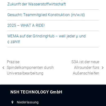
Zukunft der Wasserstoffwirtschaft
Gesucht: Teammitglied Konstruktion (m/​w/​d)
2025 – WHAT A RIDE!
WEMA auf der GrindingHub – weil jeder µ und
¢ zählt!
Präzise
S3A ist der neue
Spindelkomponenten durch
Allrounder fürs
Universalbearbeitung
Außenschleifen
NSH TECHNOLOGY GmbH
Niederlassung