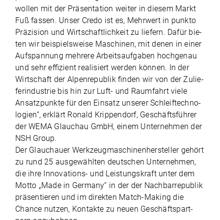
wol­len mit der Prä­sen­ta­tion wei­ter in die­sem Markt
Fuß fas­sen. Unser Credo ist es, Mehr­wert in punkto
Prä­zi­sion und Wirt­schaft­lich­keit zu lie­fern. Dafür bie­
ten wir bei­spiels­weise Maschi­nen, mit denen in einer
Auf­span­nung meh­rere Arbeits­auf­ga­ben hoch­ge­nau
und sehr effi­zi­ent rea­li­siert wer­den kön­nen. In der
Wirt­schaft der Alpen­re­pu­blik fin­den wir von der Zulie­
fer­indus­trie bis hin zur Luft- und Raum­fahrt viele
Ansatz­punkte für den Ein­satz unse­rer Schleif­tech­no­
lo­gien“, erklärt Ronald Krip­pen­dorf, Geschäfts­füh­rer
der WEMA Glauchau GmbH, einem Unter­neh­men der
NSH Group.
Der Glauch­auer Werk­zeug­ma­schi­nen­her­stel­ler gehört
zu rund 25 aus­ge­wähl­ten deut­schen Unter­neh­men,
die ihre Inno­va­tions- und Leis­tungs­kraft unter dem
Motto „Made in Germany“ in der der Nach­bar­re­pu­blik
prä­sen­tie­ren und im direk­ten Match-Making die
Chance nut­zen, Kon­takte zu neuen Geschäfts­part­