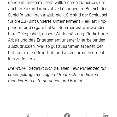
dende in unse­rem Team will­kom­men zu hei­ßen, um
auch in Zukunft inno­va­tive Lösun­gen im Bereich der
Schleif­ma­schi­nen anzu­bie­ten. Sie sind der Schlüs­sel
für die Zukunft unse­res Unter­neh­mens.« erklärt Krip­
pen­dorf und ergänzt: »Das Som­mer­fest war wun­der­
bare Gele­gen­heit, unsere Wert­schät­zung für die harte
Arbeit und das Enga­ge­ment unse­rer Mit­ar­bei­ten­den
aus­zu­drü­cken. Wer so gut zusam­men arbei­tet, der
hat auch allen Grund, ab und an zusam­men ordent­
lich zu feiern!«.
Die WEMA bedankt sich bei allen Teil­neh­men­den für
einen gelun­ge­nen Tag und freut sich auf die kom­
men­den Her­aus­for­de­run­gen und Erfolge.