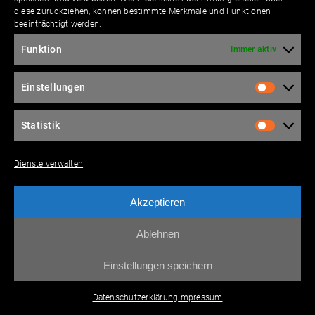
diese zurückziehen, können bestimmte Merkmale und Funktionen
beeinträchtigt werden.
Bitte lasse die­ses Feld leer.
Funktion
Immer aktiv
Einstellungen
Bitte lasse die­ses Feld leer.
Statistik
Dienste verwalten
Ich stimme der Über­tra­gung mei­ner per­sön­li­
chen Daten ent­spre­chend den
Daten­schutz­in­for­
Akzeptieren
ma­tio­nen
zu.
Ablehnen
Einstellungen speichern
Datenschutzerklärung
Impressum
BRANDING + WEB ©
XP.DT
| CONTENT © NSH TECHNOLOGY GmbH