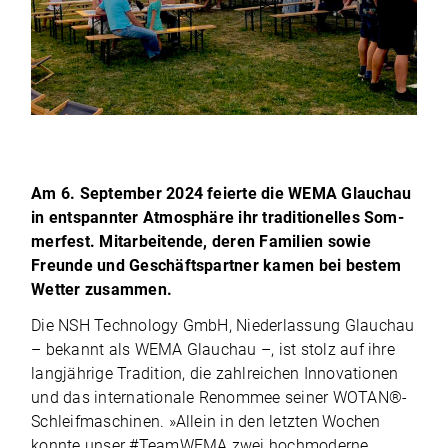
Am 6. Sep­tem­ber 2024 fei­erte die WEMA Glauchau
in ent­spann­ter Atmo­sphäre ihr tra­di­tio­nel­les Som­
mer­fest. Mit­ar­bei­tende, deren Fami­lien sowie
Freunde und Geschäfts­part­ner kamen bei bes­tem
Wet­ter zusammen.
Die NSH Tech­no­logy GmbH, Nie­der­las­sung Glauchau
– bekannt als WEMA Glauchau –, ist stolz auf ihre
lang­jäh­rige Tra­di­tion, die zahl­rei­chen Inno­va­tio­nen
und das inter­na­tio­nale Renom­mee sei­ner WOTAN®-
Schleifmaschinen. »Allein in den letz­ten Wochen
konnte unser #Team­WEMA zwei hoch­mo­derne