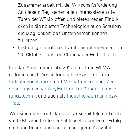
Zusam­men­ar­beit mit der Wirt­schafts­för­de­rung.
An die­sem Tag ste­hen allen Inter­es­sier­ten die
Türen der WEMA offen und bie­ten neben Ein­bli­
cken in die neus­ten Tech­no­lo­gien auch Schü­lern
die Mög­lich­keit, das Unter­neh­men ken­nen
zu lernen.
Erst­ma­lig nimmt das Tra­di­ti­ons­un­ter­neh­men am
29. Okto­ber auch am Glauch­auer Herbst­lauf teil.
Für das Aus­bil­dungs­jahr 2025 bie­tet die WEMA
natür­lich auch Aus­bil­dungs­plätze an – so zum
Indus­trie­me­cha­ni­ker
und
Mecha­tro­ni­ker
, zum
Zer­
spa­nungs­me­cha­ni­ker
,
Elek­tro­ni­ker für Auto­ma­ti­sie­
rungs­tech­nik
und auch als
Indus­trie­kauf­mann bzw.
‑frau
.
»Wir sind über­zeugt, dass gut aus­ge­bil­dete und moti­
vierte Mit­ar­bei­tende der Schlüs­sel zu unse­rem Erfolg
sind und freuen uns dar­auf, enga­gierte Aus­zu­bil­