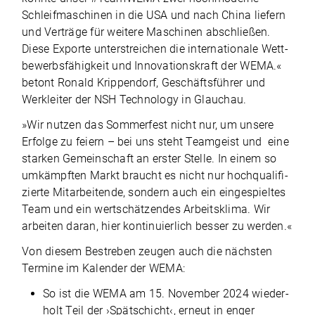
Schleif­ma­schi­nen in die USA und nach China lie­fern
und Ver­träge für wei­tere Maschi­nen abschlie­ßen.
Diese Exporte unter­strei­chen die inter­na­tio­nale Wett­
be­werbs­fä­hig­keit und Inno­va­ti­ons­kraft der WEMA.«
betont Ronald Krip­pen­dorf, Geschäfts­füh­rer und
Werk­lei­ter der NSH Tech­no­logy in Glauchau.
»Wir nut­zen das Som­mer­fest nicht nur, um unsere
Erfolge zu fei­ern – bei uns steht Team­geist und eine
star­ken Gemein­schaft an ers­ter Stelle. In einem so
umkämpf­ten Markt braucht es nicht nur hoch­qua­li­fi­
zierte Mit­ar­bei­tende, son­dern auch ein ein­ge­spiel­tes
Team und ein wert­schät­zen­des Arbeits­klima. Wir
arbei­ten daran, hier kon­ti­nu­ier­lich bes­ser zu werden.«
Von die­sem Bestre­ben zeu­gen auch die nächs­ten
Ter­mine im Kalen­der der WEMA:
So ist die WEMA am 15. Novem­ber 2024 wie­der­
holt Teil der ›Spät­schicht‹, erneut in enger