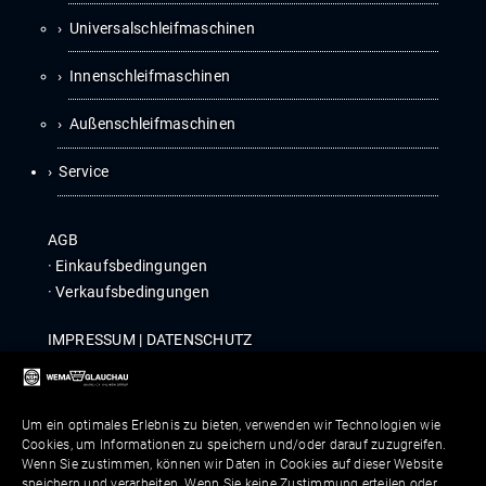
Universalschleifmaschinen
Innenschleifmaschinen
Außenschleifmaschinen
Service
AGB
·
Ein­kaufs­be­din­gun­gen
·
Ver­kaufs­be­din­gun­gen
IMPRES­SUM
|
DATEN­SCHUTZ
COM­PLI­ANCE
|
WHIST­LE­B­LOWER POLICY
Um ein optimales Erlebnis zu bieten, verwenden wir Technologien wie
Kontakt
Cookies, um Informationen zu speichern und/oder darauf zuzugreifen.
Wenn Sie zustimmen, können wir Daten in Cookies auf dieser Website
speichern und verarbeiten. Wenn Sie keine Zustimmung erteilen oder