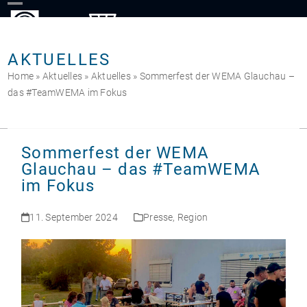
Skip
to
content
AKTUELLES
Home
»
Aktuelles
»
Aktuelles
»
Sommerfest der WEMA Glauchau –
das #TeamWEMA im Fokus
Sommerfest der WEMA
Glauchau – das #TeamWEMA
im Fokus
11. September 2024
Presse
,
Region