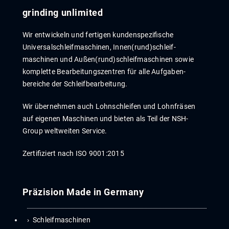
grinding unlimited
Wir entwickeln und fertigen kunden­spezi­fische
Universal­schleif­maschinen, Innen­­(rund)­­schleif­
maschinen und Außen­(rund)­­schleif­maschinen sowie
komplette Bear­beitungs­zentren für alle Auf­gaben­
bereiche der Schleif­bear­beitung.
Wir übernehmen auch Lohn­schleif­en und Lohn­fräs­en
auf eigenen Maschinen und bieten als Teil der NSH-
Group weltweiten Service.
Zertifiziert nach ISO 9001:2015
Präzision Made in Germany
Schleifmaschinen